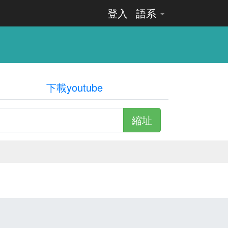
登入
語系
下載youtube
縮址