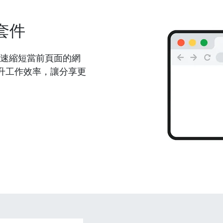
套件
能夠快速縮短當前頁面的網
升工作效率，讓分享更