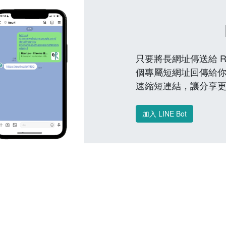
只要將長網址傳送給 Reu
個專屬短網址回傳給你
速縮短連結，讓分享
加入 LINE Bot
常見問題 FAQ