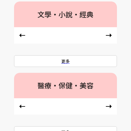
文學‧小說‧經典
更多
醫療‧保健‧美容