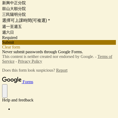
新興中正分院
鼓山大順分院
三民陽明分院
選擇可上課時間(可複選)
*
週一至週五
週六日
Required
Submit
Clear form
Never submit passwords through Google Forms.
This content is neither created nor endorsed by Google. -
Terms of
Service
-
Privacy Policy
Does this form look suspicious?
Report
Forms
Help and feedback