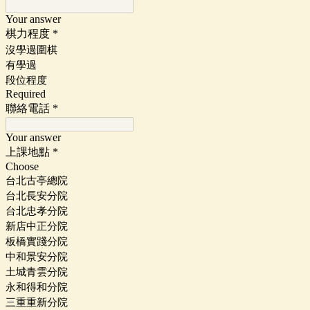
Your answer
棋力程度
*
沒學過圍棋
有學過
段位程度
Required
聯絡電話
*
Your answer
上課地點
*
Choose
台北古亭總院
台北長安分院
台北忠孝分院
新店中正分院
板橋實踐分院
中和景安分院
土城青雲分院
永和得和分院
三重重新分院