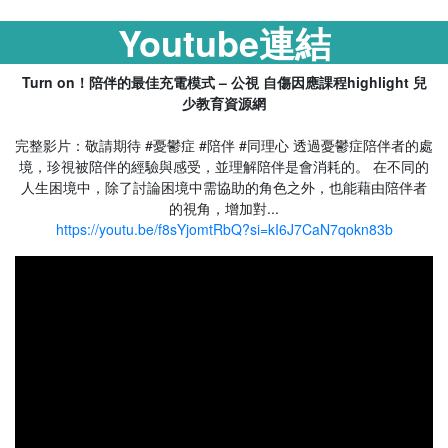
Youtube連結
Turn on！陪伴的最佳充電模式 – 公視 自傷因應課程highlight 兒
少教育資源網
完整影片：敬請期待 #憂鬱症 #陪伴 #同理心 透過憂鬱症陪伴者的處
境，珍視被陪伴的經驗與感受，並理解陪伴是會消耗的。 在不同的
人生困境中，除了討論困境中需協助的角色之外，也能藉由陪伴者
的視角，增加對...
https://youtu.be/f8sYjomtRbQ?si=kI6J7CaN7qokn83b