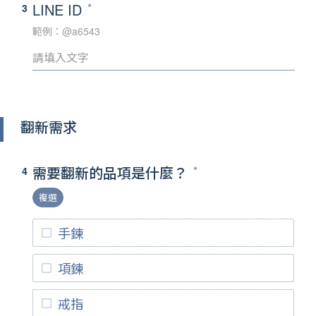
LINE ID
3
範例：@a6543
翻新需求
需要翻新的品項是什麼？
4
複選
手鍊
項鍊
戒指