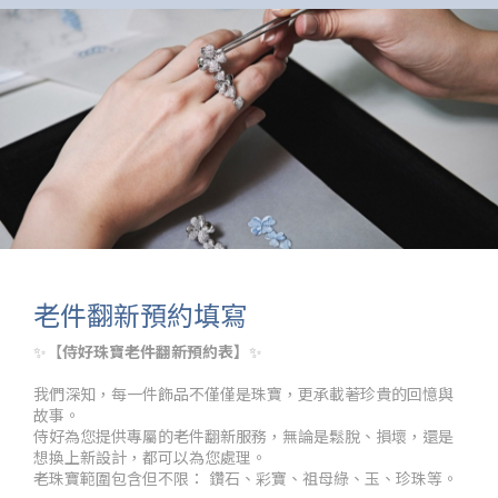
老件翻新預約填寫
✨【
侍好珠寶老件翻新預約表】
✨
我們深知，每一件飾品不僅僅是珠寶，更承載著珍貴的回憶與
故事。
侍好為您提供專屬的老件翻新服務，無論是鬆脫、損壞，還是
想換上新設計，都可以為您處理。
老珠寶範圍包含但不限： 鑽石、彩寶、祖母綠、玉、珍珠等。