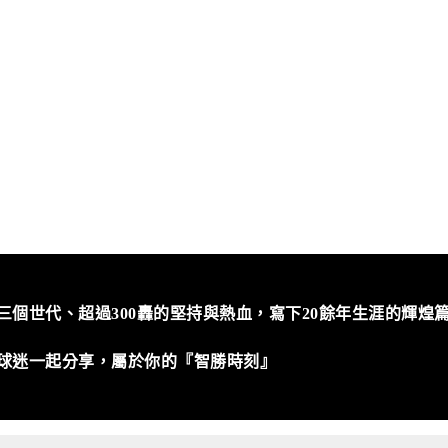
三個世代、
超過300轟的堅持與熱血
，寫下20餘年生涯的輝煌
球迷一起分享，
屬於你的『智勝時刻』