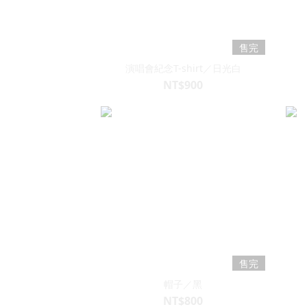
售完
演唱會紀念T-shirt／日光白
NT$900
售完
帽子／黑
NT$800