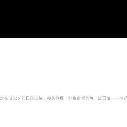
就約定在 2026 的日落以後，極美歡慶！把生命裡的每一道日落——