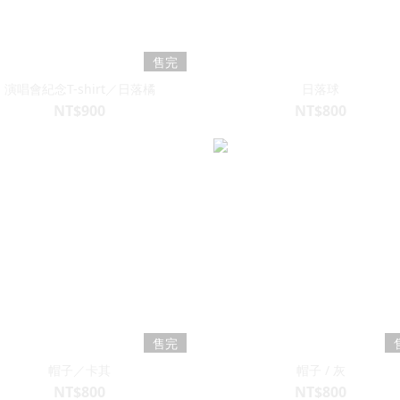
售完
演唱會紀念T-shirt／日落橘
日落球
NT$900
NT$800
售完
帽子／卡其
帽子 / 灰
NT$800
NT$800