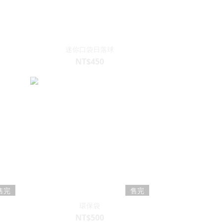
迷你口袋日落球
NT$450
售完
售完
環保袋
NT$500