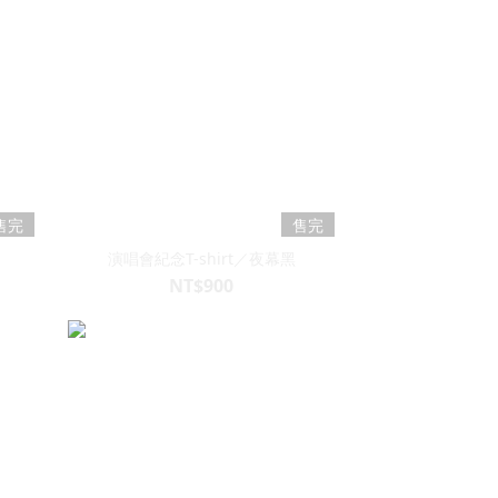
售完
售完
演唱會紀念T-shirt／夜幕黑
NT$900