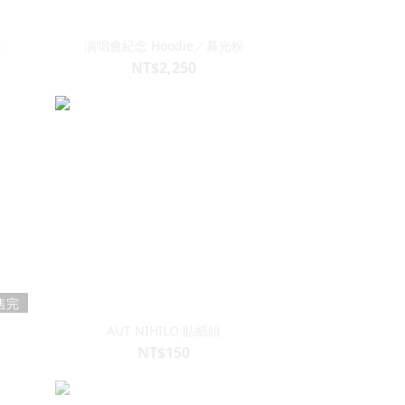
盒
演唱會紀念 Hoodie／暮光粉
NT$2,250
售完
AUT NIHILO 貼紙組
NT$150