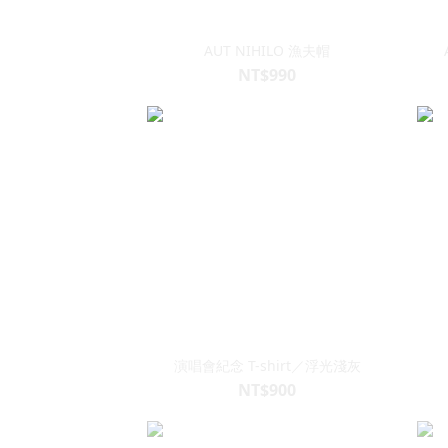
AUT NIHILO 漁夫帽
NT$990
演唱會紀念 T-shirt／浮光淺灰
NT$900