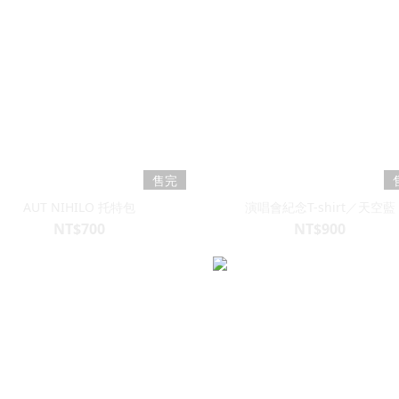
售完
AUT NIHILO 托特包
演唱會紀念T-shirt／天空藍
NT$700
NT$900