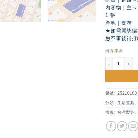
內容物｜主卡 4
1 張
產地｜臺灣
★如需開統編
恕不事後補打
尚有庫存
臺大學習規劃辦
貨號:
2521010
分類:
生活道具
,
標籤:
台灣製造
,