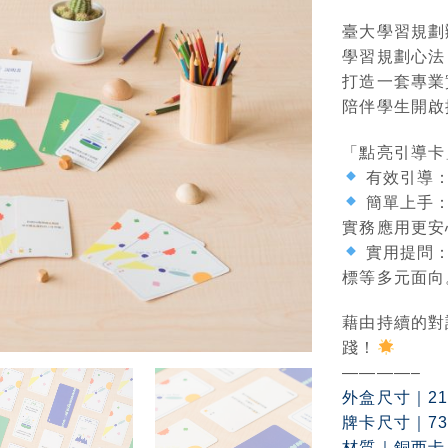
臺大學習規劃
學習規劃心法
打造一套專業
陪伴學生開啟
「點亮引導卡
有效引導：
簡單上手：
實務應用更安
實用提問：
標等多元面向
藉由持續的對
踐！
————–
外盒尺寸｜212m
牌卡尺寸｜73m
材質｜銅西卡