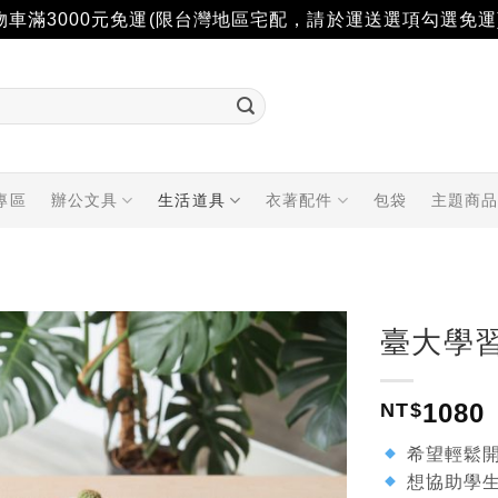
物車滿3000元免運(限台灣地區宅配，請於運送選項勾選免運
專區
辦公文具
生活道具
衣著配件
包袋
主題商
臺大學
加入
1080
「願
NT$
望輕
單」
希望輕鬆開
想協助學生