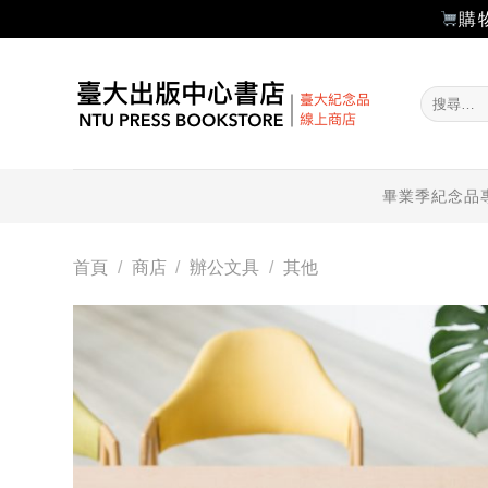
購
Skip
to
搜
content
尋
關
鍵
字:
畢業季紀念品
首頁
/
商店
/
辦公文具
/
其他