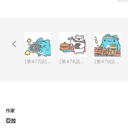
返回前頁
[第476話] 驚嚇箱&搶廁所
[第477話] 防手震&冰箱貓蟲
[第478話] 一起要糖去
[第479話] 串燒
作家
亞拉