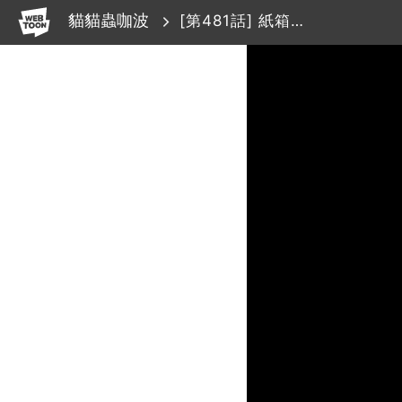
WEBTOON
貓貓蟲咖波
[第481話] 紙箱坦克車