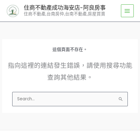
跳
住商不動產成功海安店-阿良房事
至
住商不動產,台南房仲,台南不動產,房屋買賣
主
要
內
容
這個頁面不存在。
指向這裡的連結發生錯誤，請使用搜尋功能
查詢其他結果。
搜
尋
關
鍵
字: