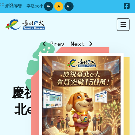
:::
:::
前往臺
網站導覽
字級大小
A-
A
A+
Prev
Next
慶祝臺
北e大
會員突