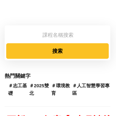
搜索
熱門關鍵字
＃志工基
＃2025雙
＃環境教
＃人工智慧學習專
礎
北
育
區