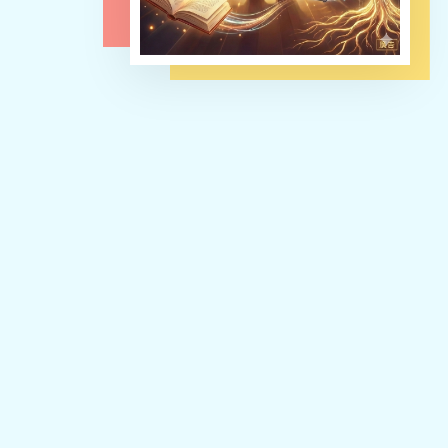
破150
萬！