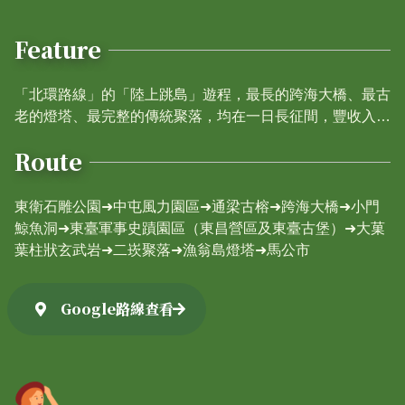
Feature
「北環路線」的「陸上跳島」遊程，最長的跨海大橋、最古
老的燈塔、最完整的傳統聚落，均在一日長征間，豐收入
袋。
Route
東衛石雕公園➜中屯風力園區➜通梁古榕➜跨海大橋➜小門
鯨魚洞➜東臺軍事史蹟園區（東昌營區及東臺古堡）➜大菓
葉柱狀玄武岩➜二崁聚落➜漁翁島燈塔➜馬公市
Google路線查看