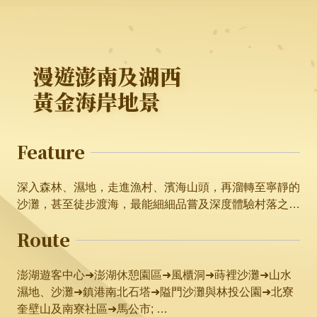
漫遊澎南及湖西
黃金海岸地景
Feature
深入森林、濕地，走進漁村、濱海山頭，再溜轉至寧靜的
沙灘，甚至徒步渡海，最能細細品嘗及深度體驗村落之
美。
Route
澎湖遊客中心➜澎湖休憩園區➜風櫃洞➜蒔裡沙灘➜山水
濕地、沙灘➜鎮港南北石塔➜隘門沙灘與林投公園➜北寮
奎壁山及南寮社區➜馬公市;