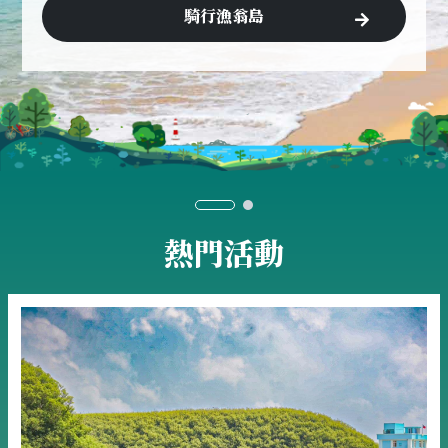
騎行漁翁島
熱門活動