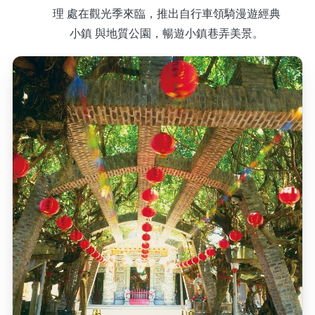
理 處在觀光季來臨，推出自行車領騎漫遊經典
小鎮 與地質公園，暢遊小鎮巷弄美景。