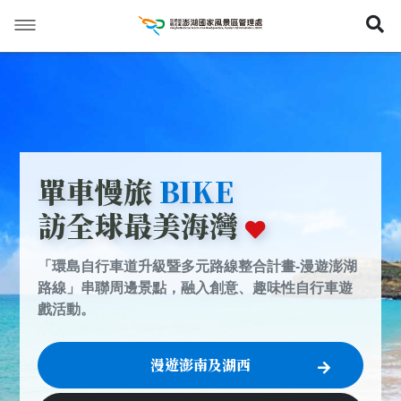
展
熱門活動
漫遊海岸
騎行漁翁島
單車慢旅
BIKE
旅遊資訊
訪全球最美海灣
交通資訊
「環島自行車道升級暨多元路線整合計畫-漫遊澎湖
領騎申請
路線」串聯周邊景點，融入創意、趣味性自行車遊
戲活動。
影音資訊
漫遊澎南及湖西