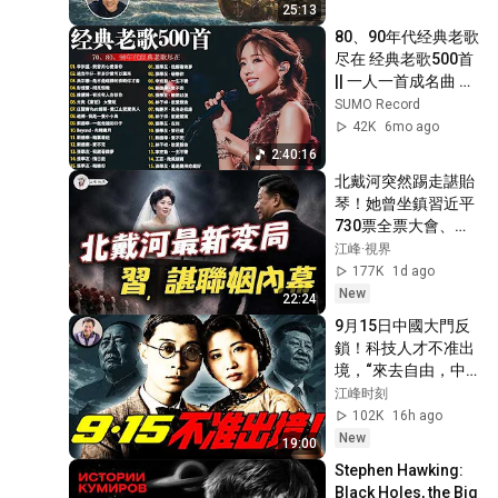
25:13
80、90年代经典老歌
尽在 经典老歌500首 
|| 一人一首成名曲 🤞
🤞 我曾用心爱过你/
SUMO Record
雨蝶/容易受伤的女
42K
6mo ago
人/选择/黄昏/我是真
2:40:16
的爱上你
北戴河突然踢走諶貽
琴！她曾坐鎮習近平
730票全票大會、捧
出貴州脫貧神話；兩
江峰·視界
人的隱秘政治聯姻為
177K
1d ago
何突然到頭？【江峰
New
22:24
視界20260805第454
9月15日中國大門反
期】
鎖！科技人才不准出
境，“來去自由，中
國大門永遠敞開”承
江峰时刻
諾成灰！美國科技富
102K
16h ago
豪、中國石油科技之
New
19:00
父蕭光琰悲劇重演？
Stephen Hawking: 
【歷史上的今天
Black Holes, the Big 