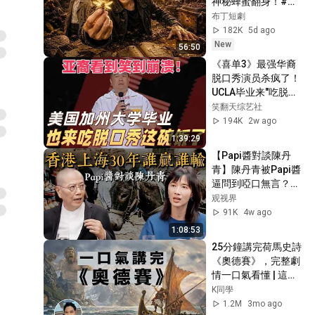
神秘蜂蜜翻身！#被
踢出局後我成了山野
布丁短劇
蜂王 #鄉村逆襲 #創
182K
5d ago
業短劇 #養蜂致富 #
New
56:50
窮小子逆襲 #打臉爽
《喜单3》最强华裔
劇 #白手起家 #人生
脱口秀演员杀疯了！
翻盤 #熱門短劇
UCLA毕业来"吃脱口
秀这碗饭"，亚裔看
笑翻天综艺社
完疯狂点头！#喜剧
194K
2w ago
之王单口季 #脱口秀 
1:39:29
#搞笑 #喜剧 #funny 
【Papi醬對談陳丹
#综艺
青】陳丹青被Papi醬
逼問到啞口無言？老
派新派大戰，香港上
观视界
海30年誰贏誰輸？
91K
4w ago
#Papi醬 #陳丹青 #
1:08:53
魯豫 #上海 #香港  #
25分鐘講完荷馬史詩
经济 #老派 #新派 #
《奧德賽》，完整劇
艺术   #窦文涛
情一口氣看懂 | 這部
西方文學的開山之
K同學
作，到底有多精彩？
1.2M
3mo ago