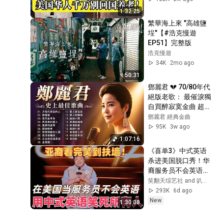
#许子东 #马家辉 #
1:32:25
梁文道  #观复嘟嘟 #
繁華海上來 "高雄鹽
马未都 #纪实talk
埕"【#浩克慢遊 
EP51】完整版
浩克慢遊
34K
2mo ago
50:31
鄧麗君 💔 70/80年代
絕版老歌： 最催淚獨
自買醉寂寞金曲 超清
音質連播！ 失戀、心
鄧麗君 經典金曲
碎、懷舊 經典必聽 
95K
3w ago
(長達2小時) (Teresa 
1:07:16
Teng Greatest Hits 
《喜单3》中式英语
Full Album)
杀进美国脱口秀！华
裔服务员不会英语，
靠口音把全场笑疯
笑翻天综艺社 and 叭叭一下
了！#喜剧之王单口
293K
6d ago
季 #脱口秀 #搞笑 #
New
1:30:08
喜剧 #funny #综艺