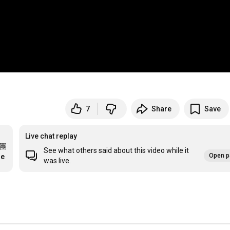
7
Share
Save
Live chat replay
賽團
See what others said about this video while it
Open p
re
was live.