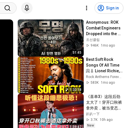
Sign in
Anonymous: ROK 
Combat Engineers 
Dropped into the 
645 AD Siege of 
조선클립
Ansi Fortress - 
946K
1mo ago
Episodes 1-4 Ful...
51:45
Best Soft Rock 
Songs Of All Time 
📀🎸 Lionel Richie, 
Rod Stewart, Elton 
Rock Anthems Forever Official
John, Phil Collins, 
583K
1mo ago
Chicago
1:30:18
《喜单3》这段后劲
太大了！穿开口秋裤
拿外卖，被当变态报
警了！#喜剧之王单
叭叭一下
口季 #脱口秀 #搞笑 
3.7K
10h ago
#喜剧 #funny #综艺
New
1:59:47