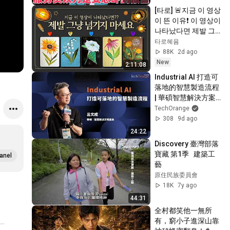
[타로] 🚨지금 이 영상
이 뜬 이유❗️ 이 영상이 
나타났다면 제발 그
냥 넘기지 마세요⚠️ 
타로혜윰
(feat.이 메시지 무시
88K
2d ago
하지 마세요🧿절대 
New
2:11:08
우연이 아닙니다🚫금
Industrial AI 打造可
전•일•학업•관계까지 
落地的智慧製造流程 
몽땅💥)
| 華碩智慧解決方案
處長呂文成 | TO Talk 
TechOrange
EP142
308
9d ago
24:22
Discovery 臺灣部落
寶藏 第1季   建築工
anel
藝
原住民族委員會
18K
7y ago
44:31
全村都笑他一無所
有，窮小子進深山靠