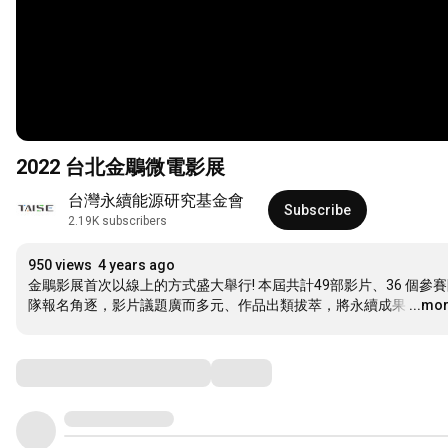
2022 台北金鵰微電影展
台灣永續能源研究基金會
Subscribe
2.19K subscribers
950 views
4 years ago
金鵰影展首次以線上的方式盛大舉行! 本屆共計49部影片、36 個參
隊報名角逐，影片議題廣而多元、作品出類拔萃，將永續成果
…
...mo
Comments