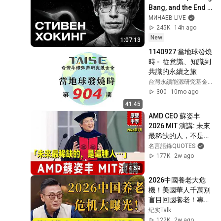
20260805第414期】
Bang, and the End 
of the Universe / 
МИНАЕВ LIVE
Idol Stories / 
245K
14h ago
MINAEV
New
1:07:13
1140927 當地球發燒
時 -  從意識、知識到
共識的永續之旅
台灣永續能源研究基金會
300
10mo ago
41:45
AMD CEO 蘇姿丰 
2026 MIT 演講: 未來
最稀缺的人，不是最
會用AI的人，而
名言語錄QUOTES
是⋯⋯｜未來10年的
177K
2w ago
新發現將超過過去30
14:59
年｜Lisa Su ｜ MIT
2026中國養老大危
機！美國華人千萬別
盲目回國養老！專家
發出警告：這幾個現
纪实Talk
實太殘酷！#圆桌派 
122K
2w ago