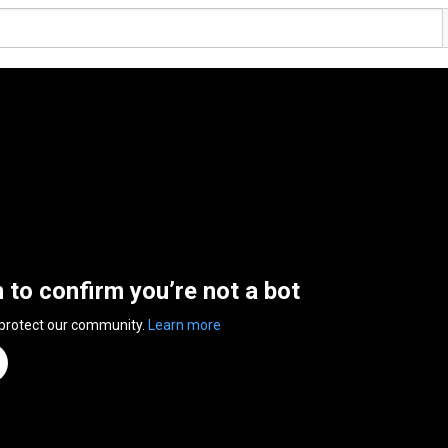
n to confirm you’re not a bot
 protect our community.
Learn more