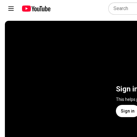
Sign i
This helps
Sign in