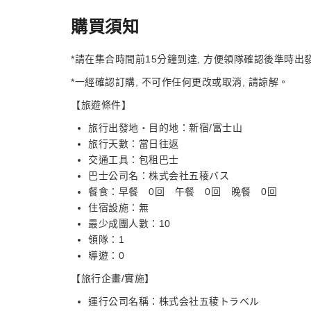
購買須知
*請在集合時間前15分鐘到達, 方便領隊確認後準時出
*一經確認訂購, 不可作任何更改或取消, 請諒解。
【旅遊條件】
旅行出發地・目的地：新宿/富士山
旅行天數：當日往返
交通工具：包租巴士
巴士公司名：株式会社五稜バス
餐食：早餐 0回 午餐 0回 晚餐 0回
住宿設施：無
最少成團人數：10
領隊：1
導遊：0
【旅行企畫/實施】
運行公司名稱：株式会社五稜トラベル