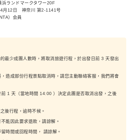
横浜ランドマークタワー20F
12日 神奈川 第2-1141号
NTA）会員
定的最少成團人數時，將取消旅遊行程，於出發日前 3 天發出
誤，造成部份行程景點取消時，請您主動聯絡客服，我們將會
1 天（當地時間 14:00 ）決定此團是否取消出發，之後
誤之後行程，逾時不候。
者不能因此要求退款，請諒解。
留時間或回程時間， 請諒解。