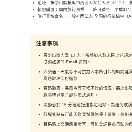
地址：神奈川県横浜市西区みなとみらい2-2-1 
執照編號：国内旅行事業 許可番号 平成31年4月
旅行業協會名：一般社団法人 全国旅行業協会（A
注意事項
最少出團人數 10 人，當參加人數未達上述規
取消旅遊的 Email 通知。
因交通、天氣等不可抗力因素所引起的時間延
為您辦理部份退款。
若遇颱風、暴風雪等天候不佳的情況，將於出發前 
將隨時以電子郵件形式通知。
請務必於 15 分鐘前抵達指定地點，為避免耽
行程景點有可能因為突然維修停止營業，參加
若果遇上交通嚴重堵塞，可能會調整各景點的停