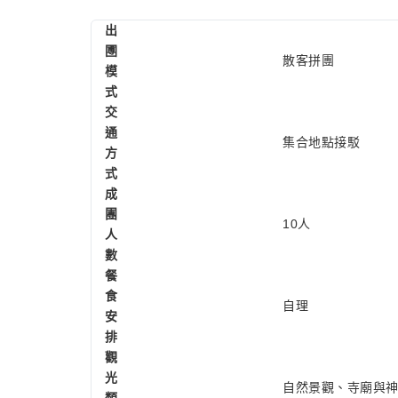
出
圑
散客拼團
模
式
交
通
集合地點接駁
方
式
成
團
10人
人
數
餐
食
自理
安
排
觀
光
自然景觀、寺廟與