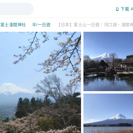
下載 A
宮富士淺間神社
半/一日遊