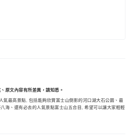
述、原文內容有所差異，請知悉。
人氣最高景點, 包括能夠欣賞富士山倒影的河口湖大石公園、最
八海、還有必去的人氣景點富士山五合目, 希望可以讓大家輕輕