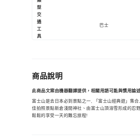
類
型
交
通
巴士
工
具
商品說明
此商品文案由機器翻譯提供，相關用語可能與慣用論
富士山是去日本必到景點之一, 「富士山經典遊」集合
佳拍照景點新倉淺間神社、由富士山頂溶雪形成的忍野
鬆鬆的享受一天的難忘旅程!