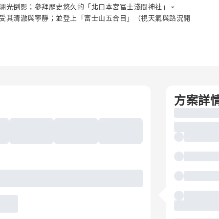
的湖光倒影；參拜歷史悠久的「北口本宮冨士淺間神社」。
受其清澈與寧靜；並登上「富士山五合目」（視天氣與路況開
方案詳