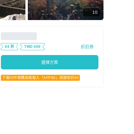
10
折扣券
94 折
TWD 600
選擇方案
下載APP首購結帳輸入「APP90」滿額現折90