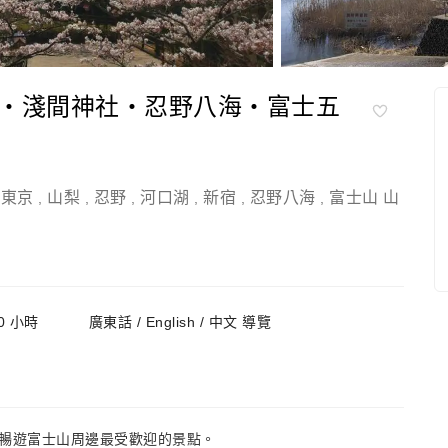
・淺間神社・忍野八海・富士五
東京
山梨
忍野
河口湖
新宿
忍野八海
富士山 山
,
,
,
,
,
,
,
0 小時
廣東話 / English / 中文 導覽
您暢遊富士山周邊最受歡迎的景點。