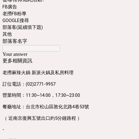
FB廣告
老撈FB粉專
GOOGLE搜尋
部落客(延續填下題)
其他
部落客名字
Your answer
更多相關資訊
老撈麻辣火鍋 新派火鍋及私房料理
訂位電話：(02)2771-9957
營業時間：11:30~14:00，17:30~23:00
餐廳地址：台北市松山區敦化北路4巷53號
（ 近南京復興五號出口約5分鐘路程 ）
-