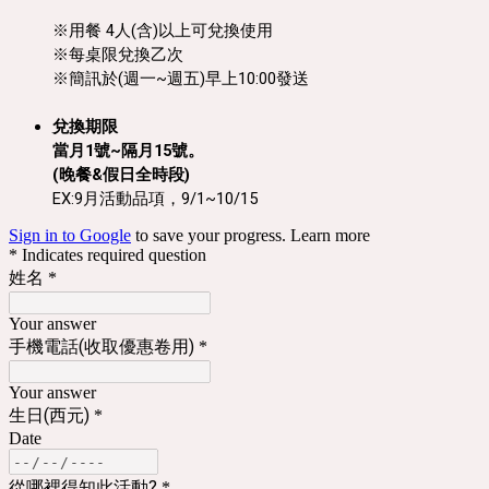
※用餐
※每桌限兌換乙次
※簡訊於(週一~週五)早上10:00發送
兌換期限
當月1號~隔月15號。

(晚餐&假日全時段)
EX:9月活動品項，9/1~10/15
Sign in to Google
to save your progress.
Learn more
* Indicates required question
姓名
*
Your answer
手機電話(收取優惠卷用)
*
Your answer
生日(西元)
*
Date
從哪裡得知此活動?
*