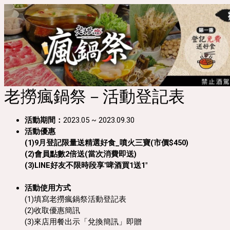
老撈瘋鍋祭－活動登記表
活動期間：
2023.05 ~ 2023.09.30
活動優惠
(1)9月登記限量送精選好食_噴火三寶(市價$450)
(2)會員點數2倍送(當次消費即送)
(3)LINE好友不限時段享"啤酒買1送1"

活動使用方式
(1)填寫老撈瘋鍋祭活動登記表

(2)收取優惠簡訊

(3)來店用餐出示「兌換簡訊」即贈
