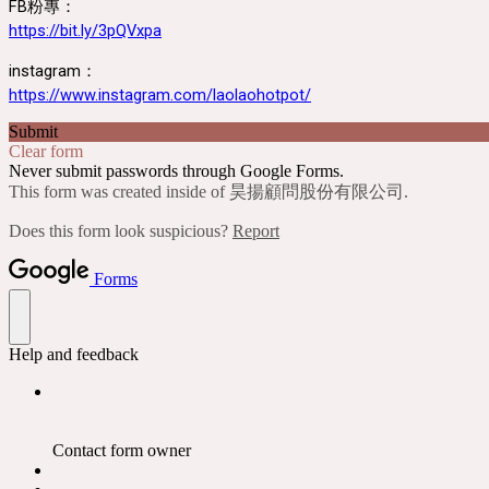
FB粉專：
https://bit.ly/3pQVxpa
https://www.instagram.com/laolaohotpot/
Submit
Clear form
Never submit passwords through Google Forms.
This form was created inside of 昊揚顧問股份有限公司.
Does this form look suspicious?
Report
Forms
Help and feedback
Contact form owner