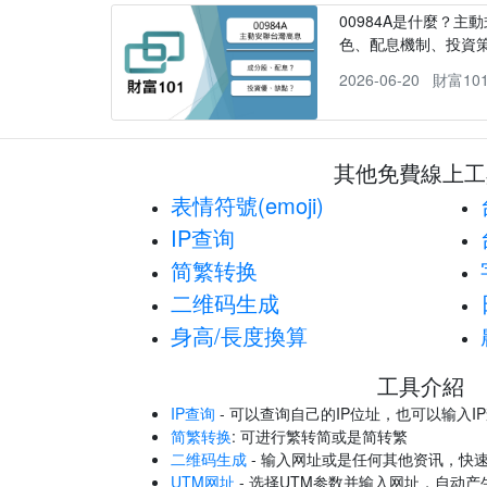
00984A是什麼？主動
色、配息機制、投資
2026-06-20
財富10
其他免費線上工
表情符號(emoji)
IP查询
简繁转换
二维码生成
身高/長度換算
工具介紹
IP查询
- 可以查询自己的IP位址，也可以输入I
简繁转换
: 可进行繁转简或是简转繁
二维码生成
- 输入网址或是任何其他资讯，快
UTM网址
- 选择UTM参数并输入网址，自动产