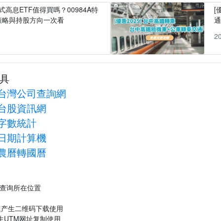
式高息ETF值得買嗎？00984A特
[
策略與持股方向一次看
1
2
具
台灣公司查詢網
台股資訊網
字數統計
日期計算機
農曆轉國曆
P查询所在位置
速产生二维码下载使用
生UTM网址复制使用