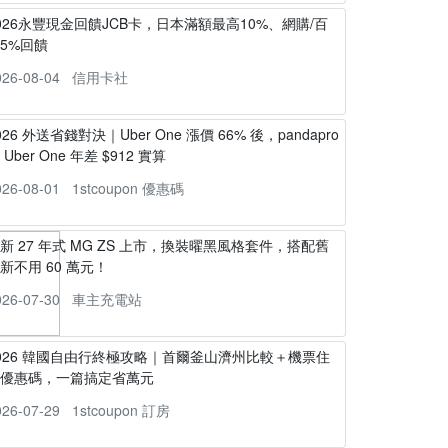
026永豐現金回饋JCB卡，日本滿額最高10%、網購/百
5%回饋
026-08-04
信用卡社
026 外送省錢對決｜Uber One 漲價 66% 後，pandapro
s Uber One 年差 $912 實算
026-08-01
1stcoupon 優惠碼
新 27 年式 MG ZS 上市，換裝曜黑風格套件，搭配舊
新不用 60 萬元！
026-07-30
車主充電站
026 韓國自由行終極攻略｜首爾釜山濟州比較＋機票住
宿優惠碼，一篇搞定省萬元
026-07-29
1stcoupon 訂房