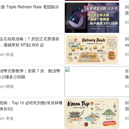
 Triple Refresh Rate 電競顯示
2
貨
2
丸去石垣島攻略｜7 房型正式票價表
2
通鋪單程 NT$2,800 起
v
pon 旅遊
2
酷澎幣完整教學｜首購 7 折、酷澎幣
全
會少賺多少回饋
換
pon 購物
2
指南：Top 10 必吃吃到飽/米其林餐
2
券折扣)
pon 美食
2