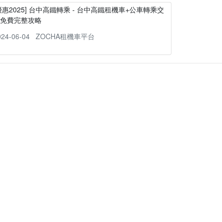
優惠2025] 台中高鐵轉乘 - 台中高鐵租機車+公車轉乘交
通免費完整攻略
024-06-04
ZOCHA租機車平台