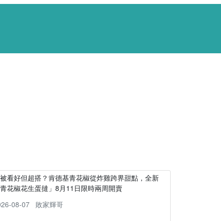
不被看好但超搭？肯德基青花椒從炸雞跨界甜點，全新
青花椒花生蛋撻」8月11日限時兩周開賣
026-08-07
敗家輝哥